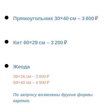
Прямоугольник
30×40
см
–
3 800
₽
Кит
60×29
см
–
3 200
₽
Жеода
38×26 см – 3 800 ₽
58×40 см – 4 900 ₽
По запросу возможны другие формы
картин.