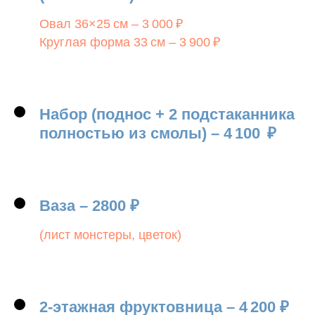
Овал 36×25 см – 3 000 ₽
Круглая форма 33 см – 3 900 ₽
Набор (поднос +
2
подстаканника
полностью из смолы)
–
4 100
₽
Ваза
–
2800
₽
(лист монстеры, цветок)
2
-этажная фруктовница
–
4 200
₽