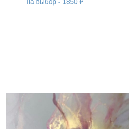
на выбор -
1850
₽