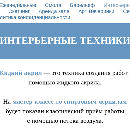
Еженедельные
Смола
Барельеф
Интерьерн
Скетчинг
Аренда зала
Арт-Вечеринки
Се
литика конфиденциальности
ИНТЕРЬЕРНЫЕ ТЕХНИК
Жидкий акрил
— это техника создания работ 
помощью жидкого акрила.
На
мастер
-
классе
по
спиртовым
чернилам
будет показан классический приём работы
с помощью потока воздуха.