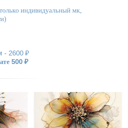
только индивидуальный мк,
и)
м - 2600
₽
500
лате
₽